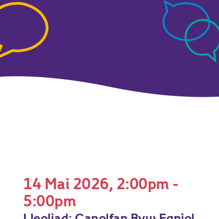
14 Mai 2026, 2:00pm -
5:00pm
Lleoliad: Canolfan Byw Egniol