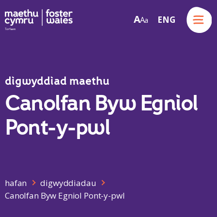
Menu
A
ENG
A
a
Skip to content
digwyddiad maethu
Canolfan Byw Egniol
Pont-y-pwl
hafan
digwyddiadau
Canolfan Byw Egniol Pont-y-pwl