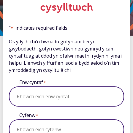
cysylltwch
"
" indicates required fields
*
Os ydych chi’n bwriadu gofyn am becyn
gwybodaeth, gofyn cwestiwn neu gymryd y cam
cyntaf tuag at ddod yn ofalwr maeth, rydyn ni yma i
helpu. Llenwch y ffurflen isod a bydd aelod o’n tîm
ymroddedig yn cysylltu â chi.
Enw cyntaf
*
Cyfenw
*