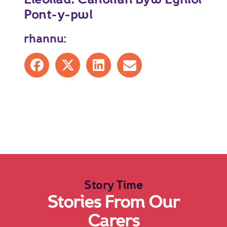
Pont-y-pwl
rhannu:
Share on Facebook
Share on X
Share on LinkedIn
Share by mail
Story Time
Stories From Our
Carers