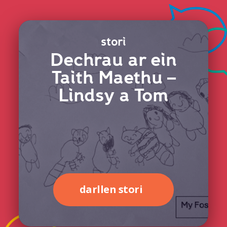
stori
Dechrau ar ein
Taith Maethu –
Lindsy a Tom
darllen stori